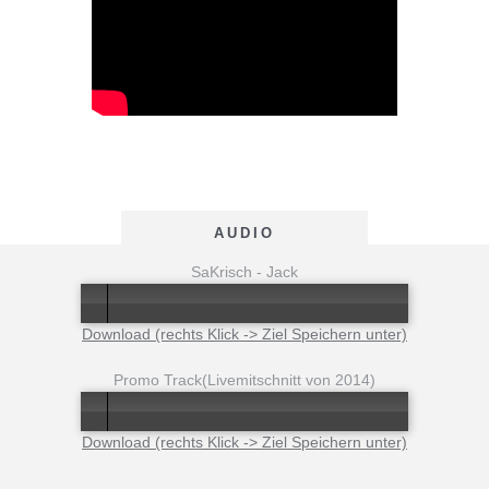
AUDIO
SaKrisch - Jack
Download (rechts Klick -> Ziel Speichern unter)
Error loading: "audio/SaKrisch-Jack.mp3"
Promo Track(Livemitschnitt von 2014)
Download (rechts Klick -> Ziel Speichern unter)
Error loading: "audio/Sakrisch-PromoTrack.mp3"