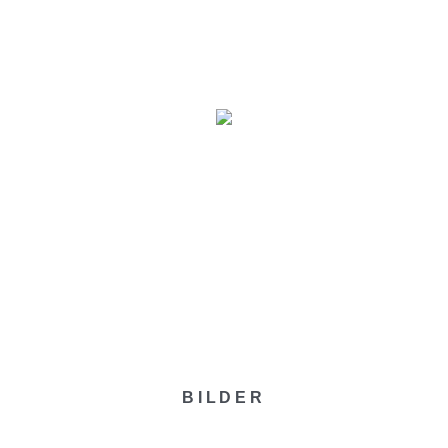
MINE
VERANSTALTER
BILDER
ÜBER UNS
BILDER