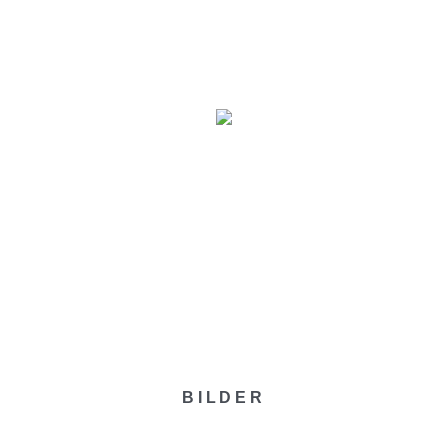
MINE
VERANSTALTER
BILDER
ÜBER UNS
BILDER