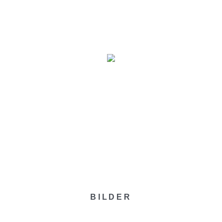
MINE
VERANSTALTER
BILDER
ÜBER UNS
BILDER