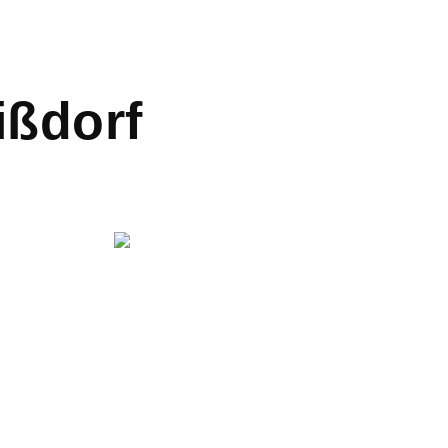
ißdorf